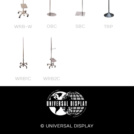
OBC
SBC
WRB-W
TRP
WRB1C
WRB2C
© UNIVERSAL DISPLAY